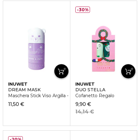
30%
INUWET
INUWET
DREAM MASK
DUO STELLA
Maschera Stick Viso Argilla - Illuminante
Cofanetto Regalo
11,50 €
9,90 €
14,14 €
20%