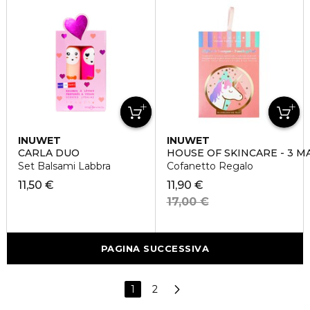
INUWET
INUWET
CARLA DUO
HOUSE OF SKINCARE - 3 M
Set Balsami Labbra
Cofanetto Regalo
11,50 €
11,90 €
17,00 €
PAGINA SUCCESSIVA
1
2