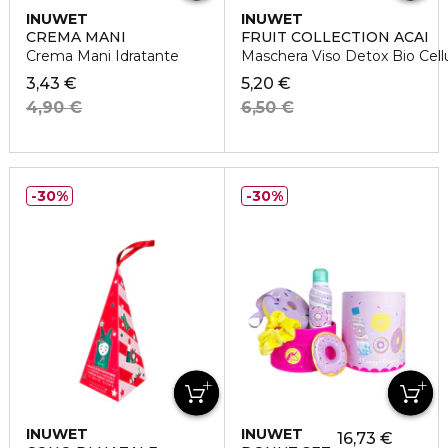
INUWET
INUWET
CREMA MANI
FRUIT COLLECTION ACAI
Crema Mani Idratante
Maschera Viso Detox Bio Cell
3,43 €
5,20 €
4,90 €
6,50 €
30%
30%
INUWET
INUWET
16,73 €