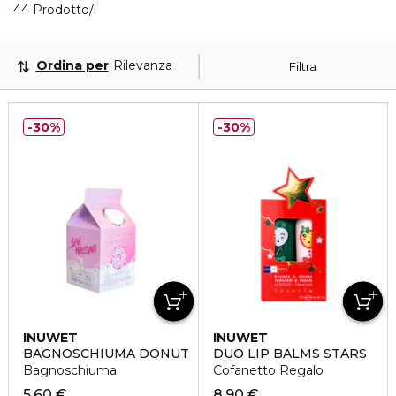
40 Prodotti visualizzati
44 Prodotto/i
Ordina per
Rilevanza
Filtra
30%
30%
INUWET
INUWET
BAGNOSCHIUMA DONUT
DUO LIP BALMS STARS
Bagnoschiuma
Cofanetto Regalo
5,60 €
8,90 €