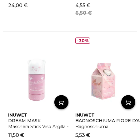
24,00 €
4,55 €
6,50 €
30%
INUWET
INUWET
DREAM MASK
BAGNOSCHIUMA FIORE D'
Maschera Stick Viso Argilla - Idratante
Bagnoschiuma
11,50 €
5,53 €