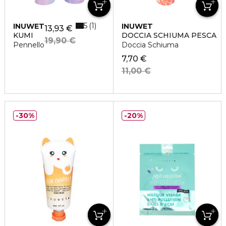
5
1
INUWET
INUWET
13,93 €
KUMI
DOCCIA SCHIUMA PESCA
19,90 €
Pennello
Doccia Schiuma
7,70 €
11,00 €
30%
20%