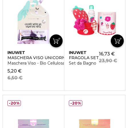
INUWET
INUWET
16,73 €
MASCHERA VISO UNICORNO
FRAGOLA SET
23,90 €
Maschera Viso - Bio Cellulosa - Illuminante
Set da Bagno
5,20 €
6,50 €
20%
20%