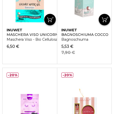
INUWET
INUWET
MASCHERA VISO UNICORNO
BAGNOSCHIUMA COCCO
Maschera Viso - Bio Cellulosa - Detox Purificante
Bagnoschiuma
6,50 €
5,53 €
7,90 €
20%
20%