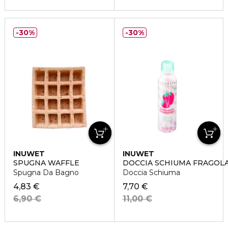
30%
30%
INUWET
INUWET
SPUGNA WAFFLE
DOCCIA SCHIUMA FRAGOL
Spugna Da Bagno
Doccia Schiuma
4,83 €
7,70 €
6,90 €
11,00 €