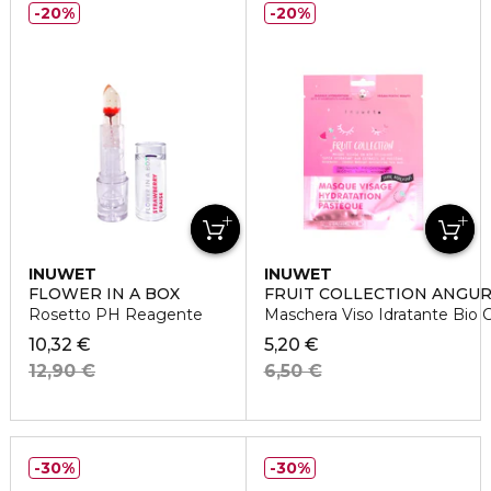
20%
20%
INUWET
INUWET
FLOWER IN A BOX
FRUIT COLLECTION ANGUR
Rosetto PH Reagente
Maschera Viso Idratante Bio C
10,32 €
5,20 €
12,90 €
6,50 €
30%
30%