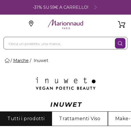
-31% SU 59€ A CARRELLO!
Marche
Inuwet
INUWET
Tutti i prodotti
Trattamenti Viso
Make