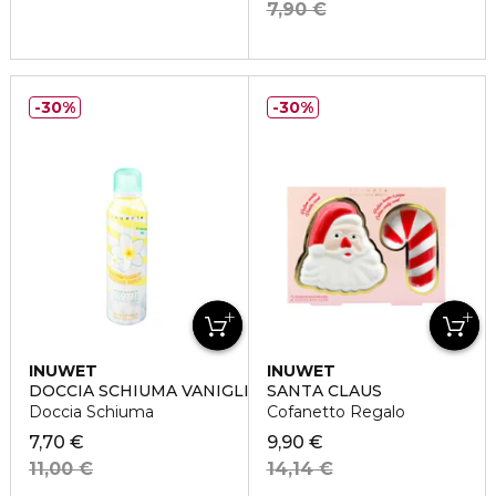
7,90 €
30%
30%
INUWET
INUWET
DOCCIA SCHIUMA VANIGLIA
SANTA CLAUS
Doccia Schiuma
Cofanetto Regalo
7,70 €
9,90 €
11,00 €
14,14 €