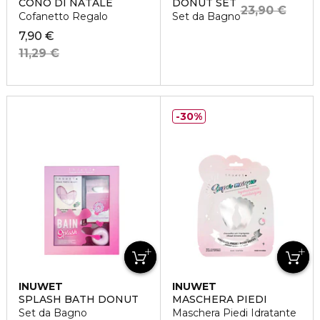
CONO DI NATALE
DONUT SET
23,90 €
Cofanetto Regalo
Set da Bagno
7,90 €
11,29 €
30%
INUWET
INUWET
SPLASH BATH DONUT
MASCHERA PIEDI
Set da Bagno
Maschera Piedi Idratante