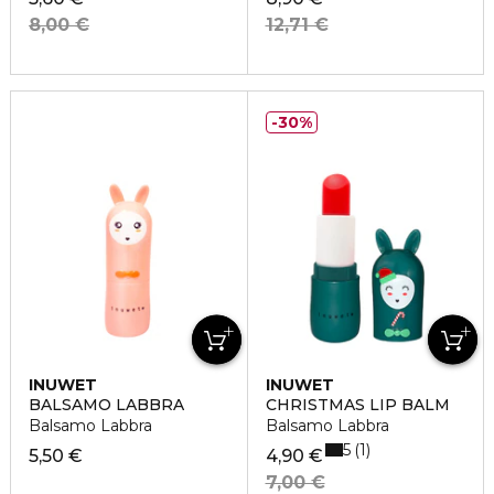
8,00 €
12,71 €
30%
INUWET
INUWET
BALSAMO LABBRA
CHRISTMAS LIP BALM
Balsamo Labbra
Balsamo Labbra
5
1
5,50 €
4,90 €
7,00 €