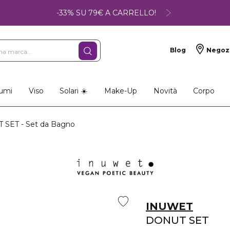
-33% SU 79€ A CARRELLO!
Blog
Negoz
umi
Viso
Solari ☀️
Make-Up
Novità
Corpo
SET - Set da Bagno
INUWET
DONUT SET