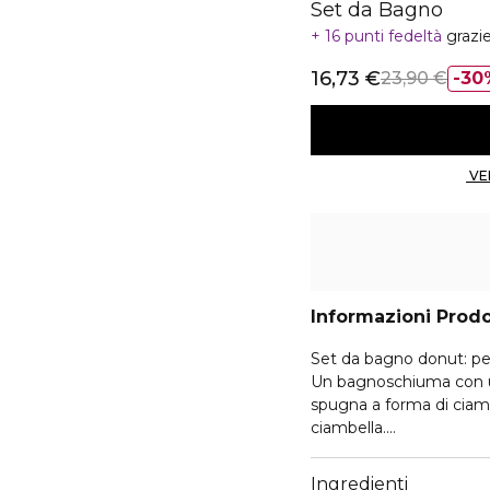
Set da Bagno
16 punti fedeltà
grazi
16,73 €
23,90 €
30
Informazioni Prod
Set da bagno donut: per
Un bagnoschiuma con una
spugna a forma di ciambe
ciambella.
Un doccia schiuma dalla
cremoso e morbido. For
Ingredienti