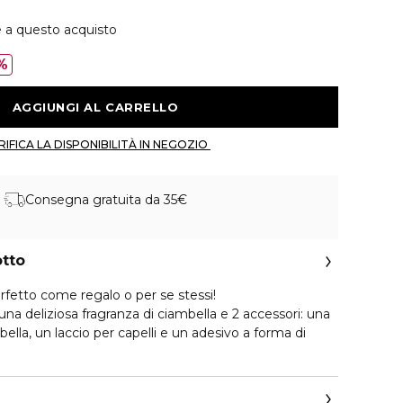
e a questo acquisto
%
 AGGIUNGI AL CARRELLO 
 VERIFICA LA DISPONIBILITÀ IN NEGOZIO 
Consegna gratuita da 35€
otto
fetto come regalo o per se stessi!
 deliziosa fragranza di ciambella e 2 accessori: una
lla, un laccio per capelli e un adesivo a forma di
 consistenza di panna montata, di colore blu,
mulato con aloe vera biologica e glicerina vegetale