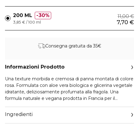
200 ML
30%
11,00 €
7,70 €
3,85 € / 100 ml
Consegna gratuita da 35€
Informazioni Prodotto
Una texture morbida e cremosa di panna montata di colore
rosa. Formulata con aloe vera biologica e glicerina vegetale
idratante, deliziosamente profumata alla fragola. Una
formula naturale e vegana prodotta in Francia per il
benessere di grandi e piccini, a partire dai 3 anni.
Ingredienti