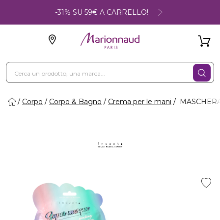
-31% SU 59€ A CARRELLO!
Corpo
Corpo & Bagno
Crema per le mani
MASCHERA P