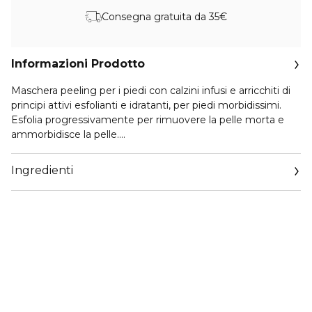
Consegna gratuita da 35€
Informazioni Prodotto
Maschera peeling per i piedi con calzini infusi e arricchiti di
principi attivi esfolianti e idratanti, per piedi morbidissimi.
Esfolia progressivamente per rimuovere la pelle morta e
ammorbidisce la pelle.
Complesso di principi attivi da frutti come menta,
camomilla e tè verde; AHA e glicerina per un'azione
Ingredienti
esfoliante, rivitalizzante e lenitiva.
VEGANO
SENZA FENOSSIETANOLO, PARABENI, SILICONI,
SOLFATI E OLI MINERALI