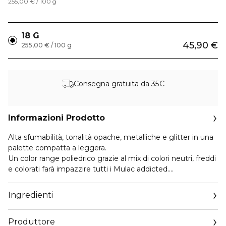
255,00 € / 100 g
18 G
45,90 €
255,00 € / 100 g
Consegna gratuita da 35€
Informazioni Prodotto
Alta sfumabilità, tonalità opache, metalliche e glitter in una
palette compatta a leggera.
Un color range poliedrico grazie al mix di colori neutri, freddi
e colorati farà impazzire tutti i Mulac addicted.
FLUIDITY: panna opaco
GEN Z: rosa antico opaco freddo
Ingredienti
ADS: base trasparente con oro rosa
DISRUPTIVE: magenta opaco scuro
Produttore
MULTITASKING: tortora opaco freddo