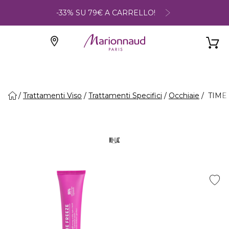
-33% SU 79€ A CARRELLO!
Trattamenti Viso
Trattamenti Specifici
Occhiaie
TIME 