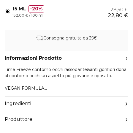
15 ML
20%
28,50 €
22,80 €
152,00 € / 100 ml
Consegna gratuita da 35€
Informazioni Prodotto
Time Freeze contorno occhi rassodante&anti gonfiori dona
al contorno occhi un aspetto più giovane e riposato.
VEGAN FORMULA
Grazie al FreezeTime Eye complex, un complesso di
Ingredienti
giovinezza mirato a base di peptidi biomimetici, riduce la
visibilità di gonfiori, occhiaie, prime rughe, rughe da stress e
Produttore
di espressione. Coi i suoi pigmenti illuminanti regala subito
allo sguardo un aspetto più fresco e luminoso. Preserva
Email
l’elasticità e la levigatezza della pelle dal danno provocato