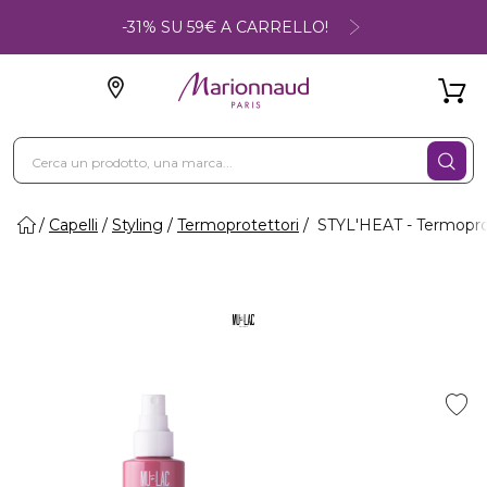
-31% SU 59€ A CARRELLO!
Capelli
Styling
Termoprotettori
STYL'HEAT - Termoprot