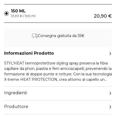
150 ML
20,90 €
13,93 € / 100 ml
Consegna gratuita da 35€
Informazioni Prodotto
STYL’HEAT termoprotettore styling spray preserva la fibra
capillare da phon, piastra e ferri arricciacapelli, prevenendo la
formazione di doppie punte e rotture. Con la sua tecnologia
X-treme HEAT PROTECTION, crea attorno al capello un
film protettivo e traspirante, che preserva la bellezza e
l’integrità della capigliatura fino a 220° C. Facilita la piega,
Ingredienti
aiuta a fissare lo styling e contrasta il crespo, senza ungere
né appesantire il capello. Ideale per tutti i tipi di capelli.
Produttore
Formula vegan. Contiene: 1. X-treme HEAT
PROTECTION –termoprotettore