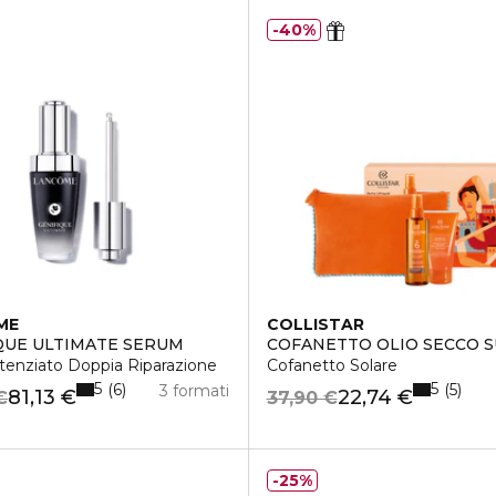
40%
ME
COLLISTAR
QUE ULTIMATE SERUM
COFANETTO OLIO SECCO 
tenziato Doppia Riparazione
Cofanetto Solare
5
5
6
5
3 formati
81,13 €
22,74 €
€
37,90 €
25%