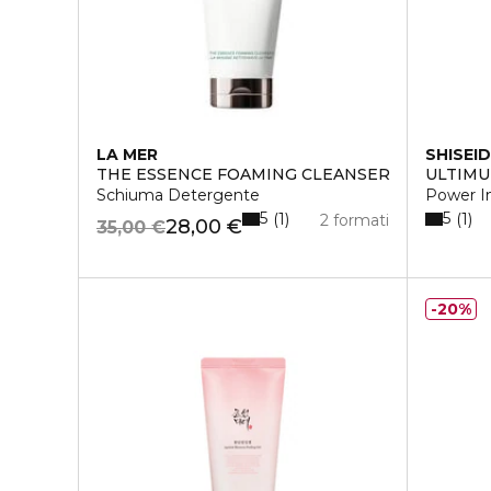
LA MER
SHISEI
THE ESSENCE FOAMING CLEANSER
ULTIM
Schiuma Detergente
Power I
5
5
1
1
2 formati
28,00 €
35,00 €
20%