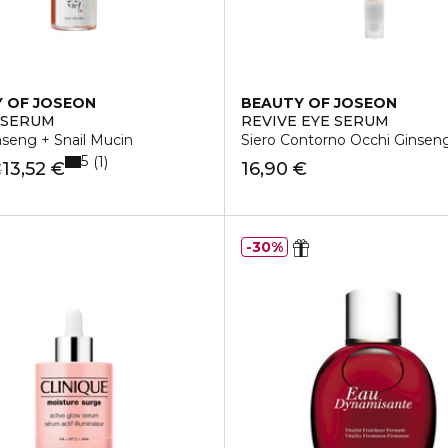
 OF JOSEON
BEAUTY OF JOSEON
 SERUM
REVIVE EYE SERUM
nseng + Snail Mucin
Siero Contorno Occhi Ginseng
5
1
13,52 €
16,90 €
€
30%