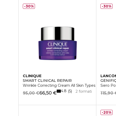
30%
30%
CLINIQUE
LANCÔ
SMART CLINICAL REPAIR
GÉNIFI
Wrinkle Correcting Cream All Skin Types
Siero Po
4.8
5
2 formati
66,50 €
95,00 €
115,90 
20%