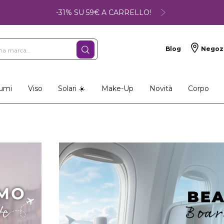
-31% SU 59€ A CARRELLO!
Blog
Negoz
umi
Viso
Solari ☀️
Make-Up
Novità
Corpo