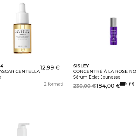
04
SISLEY
12,99 €
ASCAR CENTELLA
CONCENTRÉ À LA ROSE NO
e
Sérum Éclat Jeunesse
5
9
2 formati
184,00 €
230,00 €