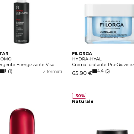
TAR
FILORGA
UOMO
HYDRA-HYAL
ergente Energizzante Viso
Crema Idratante Pro-Giovine
1
4.4
1
5
2 formati
65,90 €
30%
Naturale