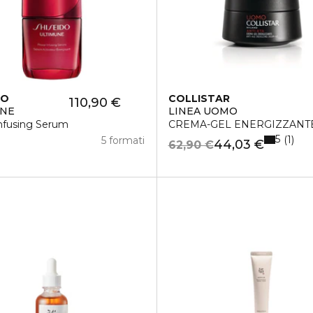
DO
COLLISTAR
110,90 €
UNE
LINEA UOMO
nfusing Serum
CREMA-GEL ENERGIZZANTE 
5
1
5 formati
44,03 €
62,90 €