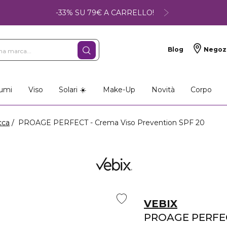
-33% SU 79€ A CARRELLO!
Blog
Negoz
umi
Viso
Solari ☀️
Make-Up
Novità
Corpo
cca
PROAGE PERFECT - Crema Viso Prevention SPF 20
VEBIX
PROAGE PERFE