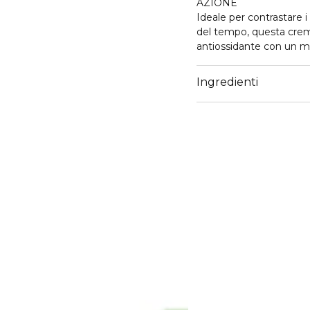
AZIONE
Ideale per contrastare i
del tempo, questa cre
antiossidante con un mix 
pre e probiotici per una
Consigliato per pelli s
Ingredienti
luminosità e uniformità
i primi segni del tempo e
crema giorno con protez
giornata.
85% ingredienti di origi
Dermatologicamente t
Testato a Nichel, Cromo
Senza siliconi, parabeni,
ATTIVI
Bioattivo illuminante, 
C+E.
USO