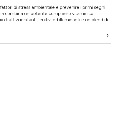
 fattori di stress ambientale e prevenire i primi segni
ma combina un potente complesso vitaminico
di attivi idratanti, lenitivi ed illuminanti e un blend di
 pelle tonica, idratata e naturalmente splendente.
pente o con incarnato non uniforme che necessitano
, per giovani donne under 35 che desiderano prevenire
 migliorare la qualità della pelle, e per chi cerca una
ione solare SPF20, per proteggere la pelle durante la
ne naturale
estato.
, Cobalto e Mercurio.
 microplastiche e paraffina.
Blend Pre e Probiotico, Vitamincomplex Antiossidante