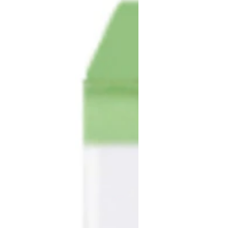
Applicare la crema in m
massaggiando delicatam
completo assorbimento. 
l'utilizzo di PHYTAM
mattina, prima dell'appl
TIPO DI PELLE
Ideale per la pelle mist