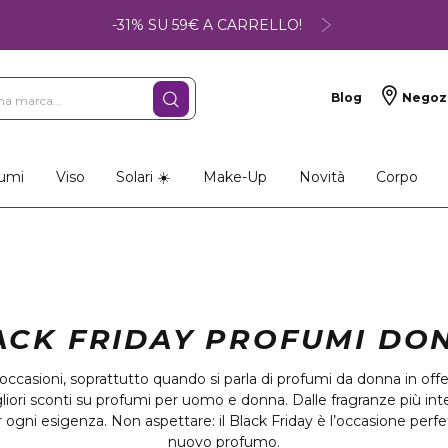
-31% SU 59€ A CARRELLO!
Blog
Negoz
so
Make-up
Profumi
umi
Viso
Solari ☀️
Make-Up
Novità
Corpo
ACK FRIDAY PROFUMI DO
occasioni, soprattutto quando si parla di profumi da donna in offer
gliori sconti su profumi per uomo e donna. Dalle fragranze più int
per ogni esigenza. Non aspettare: il Black Friday è l’occasione perfe
nuovo profumo.