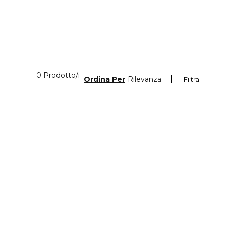
0 Prodotti visualizzati
0 Prodotto/i
Ordina Per
Rilevanza
Filtra