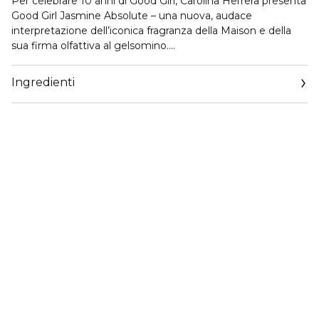
Per celebrare 10 anni di Good Girl, Carolina Herrera presenta
Good Girl Jasmine Absolute – una nuova, audace
interpretazione dell’iconica fragranza della Maison e della
sua firma olfattiva al gelsomino.
Un floreale gourmand ricco e avvolgente che esalta la
sensualità luminosa del gelsomino, celebrando un decennio
Ingredienti
di fascino irresistibile e femminilità audace.
La dualità di Good Girl risplende ancora una volta – intensa
ma raffinata, seducente ma sofisticata.
It’s so good to be bad!
Good Girl Jasmine Absolute Eau de Parfum è una fragranza
femminile ambrata gourmand – una reinterpretazione ricca
e seducente del gelsomino.
Il mandarino vivace e il ribes nero succoso aprono la
composizione, fondendosi in un cuore di gelsomino e
mandorla amara.
Nel fondo, toffee caramellato e fava tonka tostata donano
calore avvolgente, lasciando una scia irresistibilmente
sensuale.