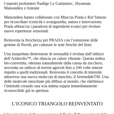
I maestri profumieri Nadège Le Garlantzec, Shyamala
Maisondieu e Antoine
Maisondieu hanno collaborato con Miuccia Prada e Raf Simons
per riconciliare iconicità e avanguardia, natura e innovazione.
Prada abbraccia i paradossi di ingredienti iconici per rivelare
nuove esperienze sensoriali.
Reinventa la freschezza per PRADA con l’estrazione delle
gemme di Neroli, per catturare le note fresche del fiore.
Una inaspettata dimensione di sensualità è rivelata dall’utilizzo
dell’Ambrofix™, che rilascia un calore vibrante. Questa ambra
bio-convertita, ottenuta naturalmente dalla canna da zucchero,
necessita un utilizzo di terreni agricoli fino a 100 volte minore
rispetto a quelli tradizionali. Reinventa il concetto di intensità
attraverso una nuova molecola di muschio, il SerenolideTM. Una
delle molecole muschiate più diffuse al mondo, che ridefinisce
l’intensità creando una scia intima seppur immediatamente
riconoscibile già in apertura.
L’ICONICO TRIANGOLO REINVENTATO