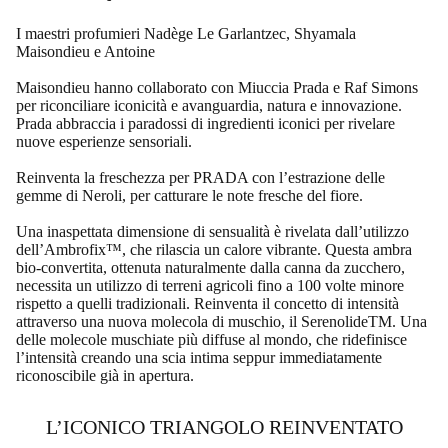
I maestri profumieri Nadège Le Garlantzec, Shyamala
Maisondieu e Antoine
Maisondieu hanno collaborato con Miuccia Prada e Raf Simons
per riconciliare iconicità e avanguardia, natura e innovazione.
Prada abbraccia i paradossi di ingredienti iconici per rivelare
nuove esperienze sensoriali.
Reinventa la freschezza per PRADA con l’estrazione delle
gemme di Neroli, per catturare le note fresche del fiore.
Una inaspettata dimensione di sensualità è rivelata dall’utilizzo
dell’Ambrofix™, che rilascia un calore vibrante. Questa ambra
bio-convertita, ottenuta naturalmente dalla canna da zucchero,
necessita un utilizzo di terreni agricoli fino a 100 volte minore
rispetto a quelli tradizionali. Reinventa il concetto di intensità
attraverso una nuova molecola di muschio, il SerenolideTM. Una
delle molecole muschiate più diffuse al mondo, che ridefinisce
l’intensità creando una scia intima seppur immediatamente
riconoscibile già in apertura.
L’ICONICO TRIANGOLO REINVENTATO