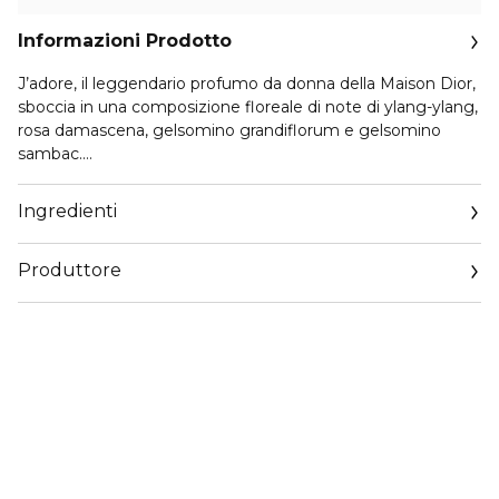
Informazioni Prodotto
J’adore, il leggendario profumo da donna della Maison Dior,
sboccia in una composizione floreale di note di ylang-ylang,
rosa damascena, gelsomino grandiflorum e gelsomino
sambac.
Un bouquet grandioso in cui ogni fiore trova
Ingredienti
armonicamente il proprio spazio creando la sensazione di
trovarsi di fronte a un fiore ideale dalle note di volta in volta
Produttore
sensuali, vellutate, fresche o fruttate.
Email
Sempre più preziosa e raffinata, l’anfora simbolo di J’adore
https://www.dior.com/it_it/beauty/contact-parfum
Eau de Parfum si concede un nuovo look, con un collier e
una silhouette reinventati.