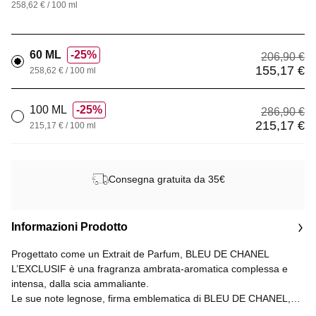
258,62 € / 100 ml
60 ML
25%
206,90 €
155,17 €
258,62 € / 100 ml
100 ML
25%
286,90 €
215,17 €
215,17 € / 100 ml
Consegna gratuita da 35€
Informazioni Prodotto
Progettato come un Extrait de Parfum, BLEU DE CHANEL
L’EXCLUSIF è una fragranza ambrata-aromatica complessa e
intensa, dalla scia ammaliante.
Le sue note legnose, firma emblematica di BLEU DE CHANEL,
sono state accentuate, conferendo al profumo un'aura calda.