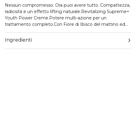
Nessun compromesso. Ora puoi avere tutto. Compattezza,
radiosità e un effetto lifting naturale.Revitalizing Supreme+
Youth Power Creme.Potere multi-azione per un
trattamento completo.Con Fiore di Ibisco del mattino ed
esclusivo estratto di Moringa al 99% di origine naturale,
donerai alla tua pelle il potere di rivelare il suo potenziale di
Ingredienti
giovinezza. I risultati sono evidenti:
- L’89% delle donne dichiara di notare un EFFETTO LIFTING
naturale.(1) - Il 95% delle donne dichiara di sentire la propria
pelle più RASSODATA.(2)- L'87% delle donne afferma che
linee e rughe del viso (1) - così come le linee del collo(3) -
appaiono ridotte.- Il 93% delle donne dichiara di sentire la
propria pelle nutrita, idratata, più forte.(2) Per tutti i tipi di
pelle.(1)Test di autovalutazione su 110 consumatrici dopo
aver utilizzato il prodotto per 4 settimane.(2) Test di
autovalutazione su 110 consumatrici dopo aver utilizzato il
prodotto per 2 settimane.(3)Test di autovalutazione su 91
consumatrici dopo aver utilizzato il prodotto per 4
settimane.Il cuore della nostra Revitalizing Supreme+ è il
nostro esclusivo Estratto di Moringa. Cosa è la Moringa?Da
centinaia di anni, la pianta di Moringa (spesso definita come