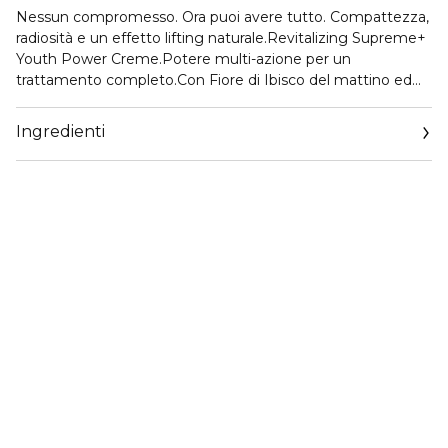
Nessun compromesso. Ora puoi avere tutto. Compattezza,
radiosità e un effetto lifting naturale.Revitalizing Supreme+
Youth Power Creme.Potere multi-azione per un
trattamento completo.Con Fiore di Ibisco del mattino ed
esclusivo estratto di Moringa al 99% di origine naturale,
donerai alla tua pelle il potere di rivelare il suo potenziale di
Ingredienti
giovinezza. I risultati sono evidenti:
- L’89% delle donne dichiara di notare un EFFETTO LIFTING
naturale.(1) - Il 95% delle donne dichiara di sentire la propria
pelle più RASSODATA.(2)- L'87% delle donne afferma che
linee e rughe del viso (1) - così come le linee del collo(3) -
appaiono ridotte.- Il 93% delle donne dichiara di sentire la
propria pelle nutrita, idratata, più forte.(2) Per tutti i tipi di
pelle.(1)Test di autovalutazione su 110 consumatrici dopo
aver utilizzato il prodotto per 4 settimane.(2) Test di
autovalutazione su 110 consumatrici dopo aver utilizzato il
prodotto per 2 settimane.(3)Test di autovalutazione su 91
consumatrici dopo aver utilizzato il prodotto per 4
settimane.Il cuore della nostra Revitalizing Supreme+ è il
nostro esclusivo Estratto di Moringa. Cosa è la Moringa?Da
centinaia di anni, la pianta di Moringa (spesso definita come