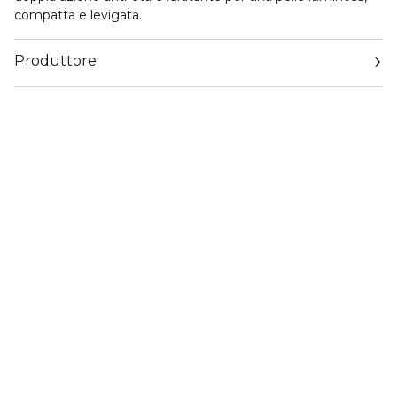
compatta e levigata.
Produttore
Email
https://corp.shiseido.com/en/scp/inquiry/mail/form.php