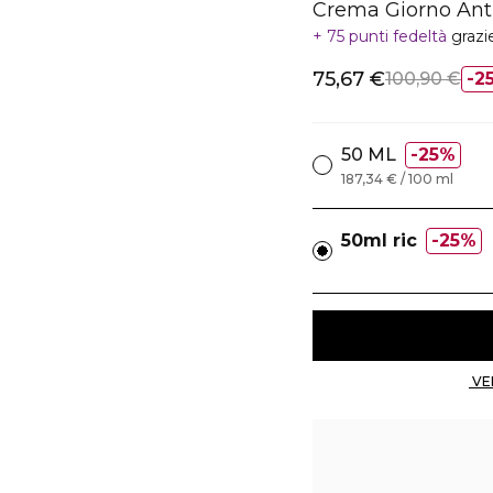
Crema Giorno Anti
75 punti fedeltà
grazi
75,67 €
100,90 €
2
50 ML
25%
187,34 € / 100 ml
50ml ric
25%