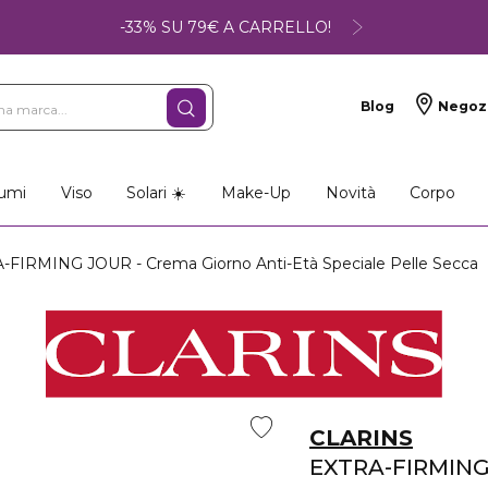
-33% SU 79€ A CARRELLO!
Blog
Negoz
umi
Viso
Solari ☀️
Make-Up
Novità
Corpo
FIRMING JOUR - Crema Giorno Anti-Età Speciale Pelle Secca
CLARINS
EXTRA-FIRMIN