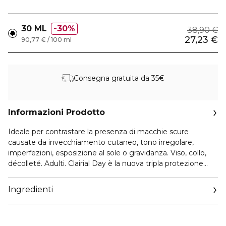
30 ML
30%
38,90 €
27,23 €
90,77 € / 100 ml
Consegna gratuita da 35€
Informazioni Prodotto
Ideale per contrastare la presenza di macchie scure
causate da invecchiamento cutaneo, tono irregolare,
imperfezioni, esposizione al sole o gravidanza. Viso, collo,
décolleté. Adulti. Clairial Day è la nuova tripla protezione
quotidiana: anti UVB-UVA, anti-inquinamento e anti-luce
blu, formulata per ridurre e prevenire la comparsa di
Ingredienti
macchie e discromie. La formula di riferimento è quella del
Clairial Sérum a cui sono stati aggiunti filtri solari, un lievito
prodotto dal cactus Saguaro e pigmenti naturali per creare