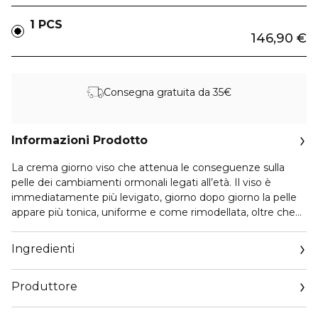
1 PCS
146,90 €
Consegna gratuita da 35€
Informazioni Prodotto
La crema giorno viso che attenua le conseguenze sulla
pelle dei cambiamenti ormonali legati all’età. Il viso è
immediatamente più levigato, giorno dopo giorno la pelle
appare più tonica, uniforme e come rimodellata, oltre che
nutrita e radiosa. Il suo segreto? Un potente duo vegetale
composto dall’estratto di harungana bio e dall’estratto di
Ingredienti
ginestrone bio che contribuisce a ridensificare la pelle,
donare un effetto lifting e contrastare il rilassamento
Produttore
cutaneo. Le rughe sono attenuate. Perfettamente idratata,
la pelle è più rimpolpata. La texture fondente arricchita con
Email
burro di karité contribuisce a rendere la pelle più morbida,