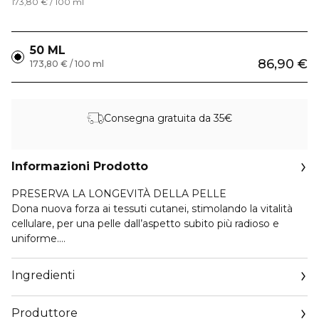
173,80 € / 100 ml
50 ML
86,90 €
173,80 € / 100 ml
Consegna gratuita da 35€
Informazioni Prodotto
PRESERVA LA LONGEVITÀ DELLA PELLE
Dona nuova forza ai tessuti cutanei, stimolando la vitalità
cellulare, per una pelle dall’aspetto subito più radioso e
uniforme.
La sua texture cremosa e nutriente rivitalizza e ripara i
tessuti, aiutando a preservare la giovinezza della pelle e
Ingredienti
rivelandone la sua naturale radiosità.
L’azione rivitalizzante si combina a quella illuminante: la
Produttore
trama cutanea trova nuova vitalità e, progressivamente,