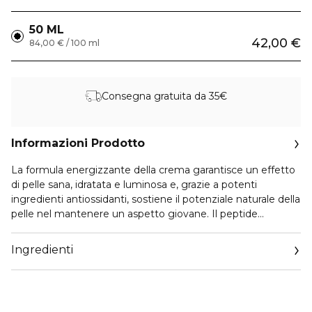
50 ML
42,00 €
84,00 € / 100 ml
Consegna gratuita da 35€
Informazioni Prodotto
La formula energizzante della crema garantisce un effetto
di pelle sana, idratata e luminosa e, grazie a potenti
ingredienti antiossidanti, sostiene il potenziale naturale della
pelle nel mantenere un aspetto giovane. Il peptide
protettivo ICJ-7 e il duo di vitamina C – in forma idrofila e
lipofila – rafforzano la barriera epidermica fisica e
Ingredienti
microbiotica, riducendo i primi segni dell’invecchiamento e
le imperfezioni ricorrenti. L’estratto di frutti di yuzu
aumenta la resistenza della pelle all’azione dei radicali liberi,
uniforma inoltre il tono della pelle e illumina l’incarnato. La