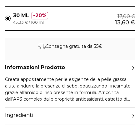
30 ML
20%
17,00 €
13,60 €
45,33 € / 100 ml
Consegna gratuita da 35€
Informazioni Prodotto
Creata appositamente per le esigenze della pelle grassa
aiuta a ridurre la presenza di sebo, opacizzando l’incarnato
grazie all’amido di riso presente in formula. Arricchita
dall’AP3 complex dalle proprietà antiossidanti, estratto di
boswella, zenzero e tea tree oil dal potere purificante e da
acido ialuronico dall’azione altamente idratante.
Ingredienti
Effetti e Funzioni
La crema viso Sebo-normalizzante opacizzante puroBIO
FOR SKIN è a base di Amido di Riso, Lentisco, Vite,
Zenzero, Incenso e tea tre oil. La sinergia tra questi