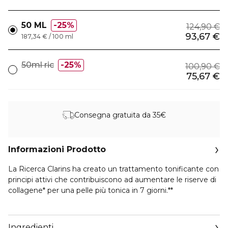
50 ML
25%
124,90 €
93,67 €
187,34 € / 100 ml
50ml ric
25%
100,90 €
75,67 €
Consegna gratuita da 35€
Informazioni Prodotto
La Ricerca Clarins ha creato un trattamento tonificante con
principi attivi che contribuiscono ad aumentare le riserve di
collagene* per una pelle più tonica in 7 giorni.**
Una crema giorno tonificante di nuova generazione. La sua
esclusiva*** [COLLAGEN]³ TECHNOLOGY agisce in modo
Ingredienti