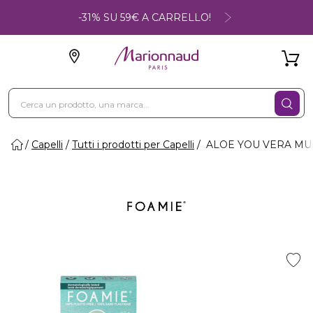
-31% SU 59€ A CARRELLO!
Capelli
Tutti i prodotti per Capelli
ALOE YOU VERA MUCH