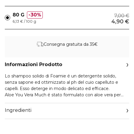
80 G
30%
7,00 €
4,90 €
6,13 € / 100 g
Consegna gratuita da 35€
Informazioni Prodotto
Lo shampoo solido di Foamie é un detergente solido,
senza sapone ed ottimizzato al ph del cuio capelluto e
capelli. Esso deterge in modo delicato ed efficace.
Aloe You Vera Much é stato formulato con aloe vera per
capelli secchi a cui manca idratazione.
Ingredienti