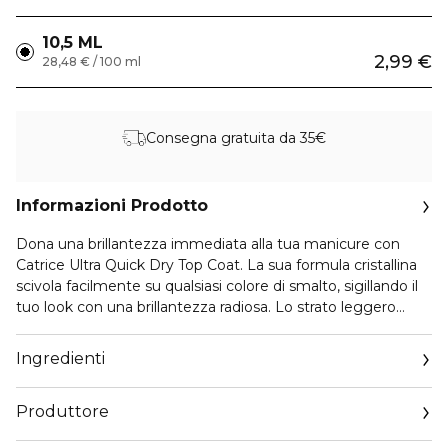
10,5 ML
2,99 €
28,48 € / 100 ml
Consegna gratuita da 35€
Informazioni Prodotto
Dona una brillantezza immediata alla tua manicure con
Catrice Ultra Quick Dry Top Coat. La sua formula cristallina
scivola facilmente su qualsiasi colore di smalto, sigillando il
tuo look con una brillantezza radiosa. Lo strato leggero
forma una barriera protettiva che lascia le unghie lisce,
curate ed eleganti, rendendo la tua routine manicure
Ingredienti
semplice e senza sforzo. Perfetto per gli amanti della
bellezza che vogliono risultati immediati, questo top coat è
Produttore
pensato per un’applicazione rapida, senza problemi, che
esalta ogni stile — dai colori intensi alle tonalità più delicate