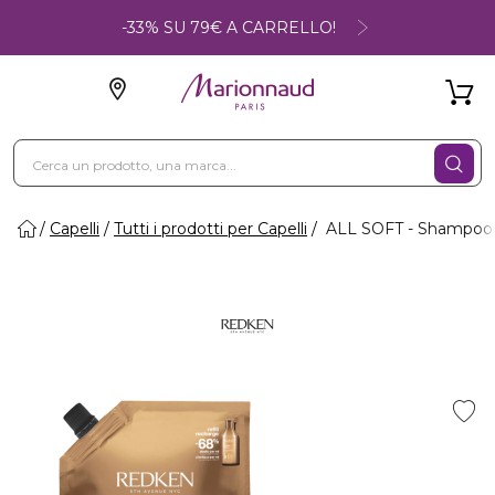
-33% SU 79€ A CARRELLO!
Capelli
Tutti i prodotti per Capelli
ALL SOFT - Shampoo