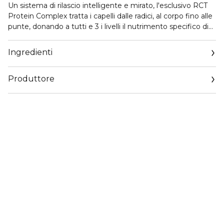
Un sistema di rilascio intelligente e mirato, l'esclusivo RCT
Protein Complex tratta i capelli dalle radici, al corpo fino alle
punte, donando a tutti e 3 i livelli il nutrimento specifico di
cui hanno bisogno.
Ingredienti
Produttore
Email
servizioconsumatoriredken.corpit@loreal.com