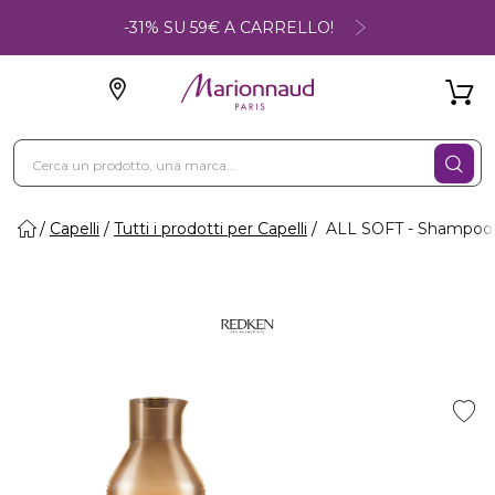
-31% SU 59€ A CARRELLO!
Capelli
Tutti i prodotti per Capelli
ALL SOFT - Shampoo