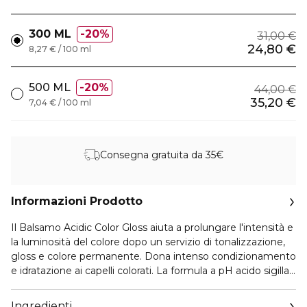
300 ML
20%
31,00 €
24,80 €
8,27 € / 100 ml
500 ML
20%
44,00 €
35,20 €
7,04 € / 100 ml
Consegna gratuita da 35€
Informazioni Prodotto
Il Balsamo Acidic Color Gloss aiuta a prolungare l'intensità e
la luminosità del colore dopo un servizio di tonalizzazione,
gloss e colore permanente. Dona intenso condizionamento
e idratazione ai capelli colorati. La formula a pH acido sigilla
le cuticole permettendo di mantenere più a lungo un
colore vibrante.
Ingredienti