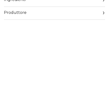
Produttore
Email
servizioconsumatoriredken.corpit@loreal.com