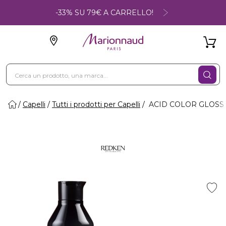
-33% SU 79€ A CARRELLO!
Capelli
Tutti i prodotti per Capelli
ACID COLOR GLOSS - B