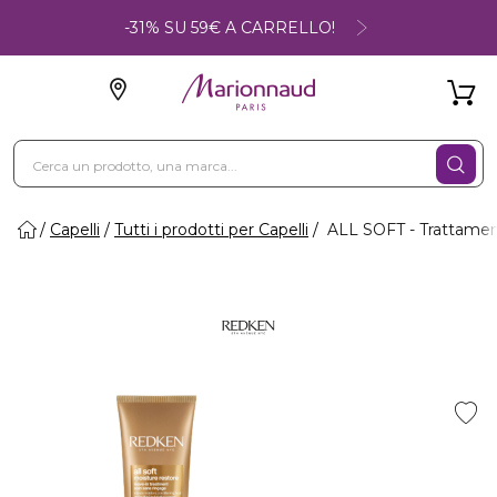
-31% SU 59€ A CARRELLO!
Capelli
Tutti i prodotti per Capelli
ALL SOFT - Trattamen