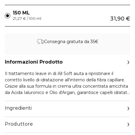
150 ML
31,90 €
21,27 € / 100 ml
Consegna gratuita da 35€
Informazioni Prodotto
Il trattamento leave in di All Soft aiuta a ripristinare il
corretto livello di idratazione all'interno della fibra capillare.
Grazie alla sua formula in crema ultra concentrata arricchita
da Acida Ialuronico e Olio d'Argan, garantisce capelli idratati
a lungo, estrema morbidezza e controllo del crespo.
Ingredienti
Produttore