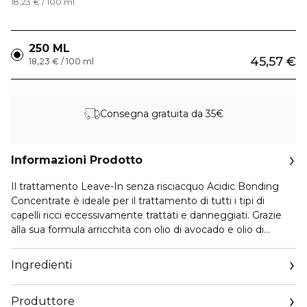
18,23 € / 100 ml
250 ML
45,57 €
18,23 € / 100 ml
Consegna gratuita da 35€
Informazioni Prodotto
Il trattamento Leave-In senza risciacquo Acidic Bonding
Concentrate è ideale per il trattamento di tutti i tipi di
capelli ricci eccessivamente trattati e danneggiati. Grazie
alla sua formula arricchita con olio di avocado e olio di
camelia riduce del 85%* l'effetto crespo fino a 4 giorni*, i
capelli appaiono più luminosi e idratati fino a 4 giorni ** e
Ingredienti
migliora la districabilità del capello fino al 91%*** *routine
Acidc Bonding Curls con shampoo, conditioner e
Produttore
trattamento leave-in vs. shampoo non condizionato **test