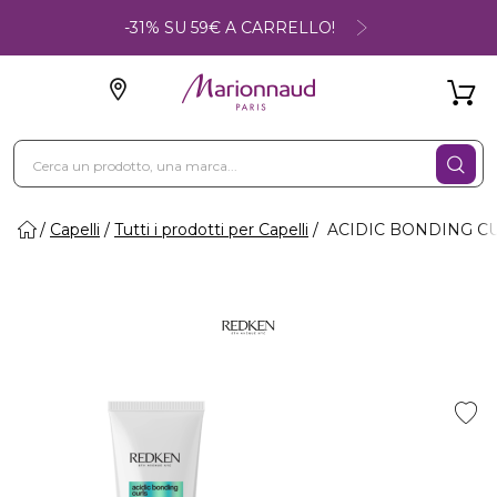
-31% SU 59€ A CARRELLO!
Capelli
Tutti i prodotti per Capelli
ACIDIC BONDING CURL