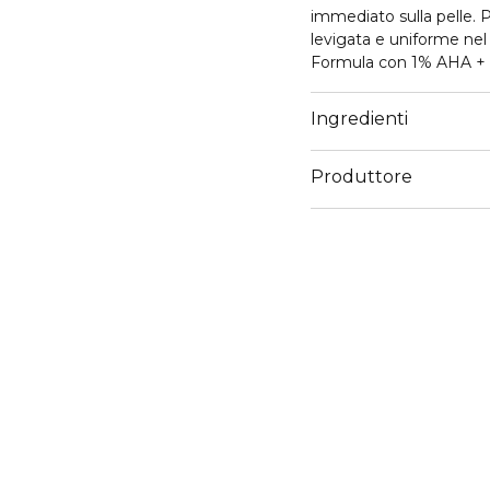
immediato sulla pelle. Pr
levigata e uniforme ne
Formula con 1% AHA + 
rosato. Conutenuto 1x 
Formato: 30ml
Ingredienti
Produttore
Email
servizioconsumatoriker