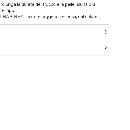
olunga la durata del trucco e la pelle risulta più
l tempo.
LHA + BHA, Texture leggera cremosa, dal colore
Primer Prime Lab 24H Pore Minimizer L'Oréal Paris,
astase.corpit@loreal.com