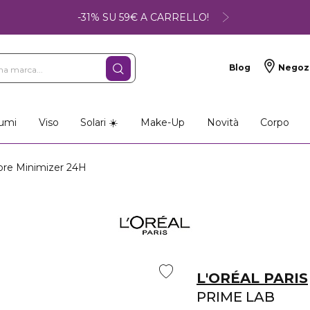
-31% SU 59€ A CARRELLO!
Blog
Negoz
umi
Viso
Solari ☀️
Make-Up
Novità
Corpo
re Minimizer 24H
L'ORÉAL PARIS
PRIME LAB