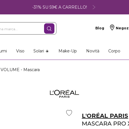
-31% SU 59€ A CARRELLO!
Blog
Negoz
umi
Viso
Solari ☀️
Make-Up
Novità
Corpo
VOLUME - Mascara
L'ORÉAL PARIS
MASCARA PRO 