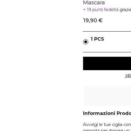
Mascara
19 punti fedeltà
grazi
19,90 €
1 PCS
Informazioni Prod
Avvolgi le tue ciglia co
opposta per donare un vo