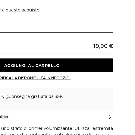
e a questo acquisto
19,90 €
 AGGIUNGI AL CARRELLO 
 VERIFICA LA DISPONIBILITÀ IN NEGOZIO 
Consegna gratuita da 35€
otto
n uno strato di primer volumizzante, Utilizza l'estremità
lume extra e intensificare il colore nero delle ciglia