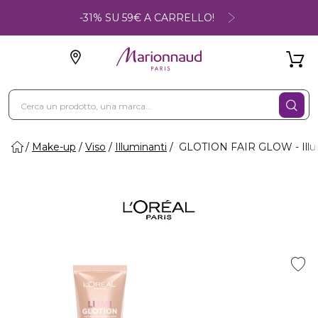
-31% SU 59€ A CARRELLO!
Make-up
Viso
Illuminanti
GLOTION FAIR GLOW - Illum