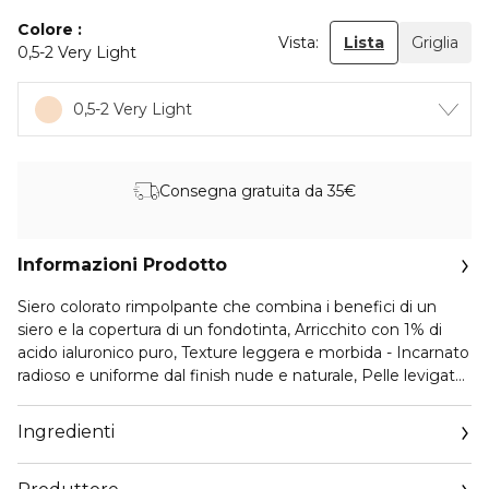
Colore
Vista:
Lista
Griglia
0,5-2 Very Light
0,5-2 Very Light
Consegna gratuita da 35€
Informazioni Prodotto
Siero colorato rimpolpante che combina i benefici di un
siero e la copertura di un fondotinta, Arricchito con 1% di
acido ialuronico puro, Texture leggera e morbida - Incarnato
radioso e uniforme dal finish nude e naturale, Pelle levigata
e rimpolpata per un aspetto rivitalizzato - Consiglio: agitare
prima dell’uso. Applicare qualche goccia su fronte, guance e
Ingredienti
mento e distribuire sul viso con la punta delle dita, per
uniformare e illuminare l'incarnato istantaneamente - Facile