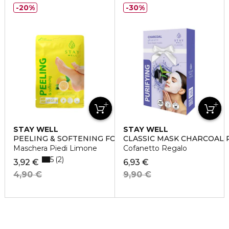
20%
30%
STAY WELL
STAY WELL
PEELING & SOFTENING FOOT MASK
CLASSIC MASK CHARCOAL 
Maschera Piedi Limone
Cofanetto Regalo
5
2
3,92 €
6,93 €
4,90 €
9,90 €