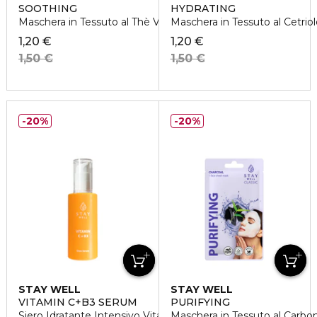
SOOTHING
HYDRATING
Maschera in Tessuto al Thè Verde
Maschera in Tessuto al Cetriol
1,20 €
1,20 €
1,50 €
1,50 €
20%
20%
STAY WELL
STAY WELL
VITAMIN C+B3 SERUM
PURIFYING
Siero Idratante Intensivo Vitamina C
Maschera in Tessuto al Carbo