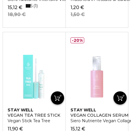
5
1
15,12 €
1,20 €
18,90 €
1,50 €
20%
STAY WELL
STAY WELL
VEGAN TEA TREE STICK
VEGAN COLLAGEN SERUM
Vegan Stick Tea Tree
Siero Nutriente Vegan Colla
11,90 €
15,12 €