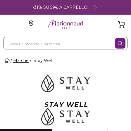
-31% SU 59€ A CARRELLO!
Marche
Stay Well
STAY WELL