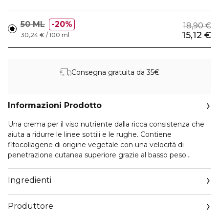
50 ML
20%
18,90 €
15,12 €
30,24 € / 100 ml
Consegna gratuita da 35€
Informazioni Prodotto
Una crema per il viso nutriente dalla ricca consistenza che
aiuta a ridurre le linee sottili e le rughe. Contiene
fitocollagene di origine vegetale con una velocità di
penetrazione cutanea superiore grazie al basso peso
molecolare. COME USARE: Applica mattina e sera sulla
pelle appena pulita. Massaggia delicatamente con le mani
Ingredienti
sulla pelle.
Produttore