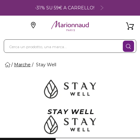
-31% SU 59€ A CARRELLO!
Marche
Stay Well
STAY WELL