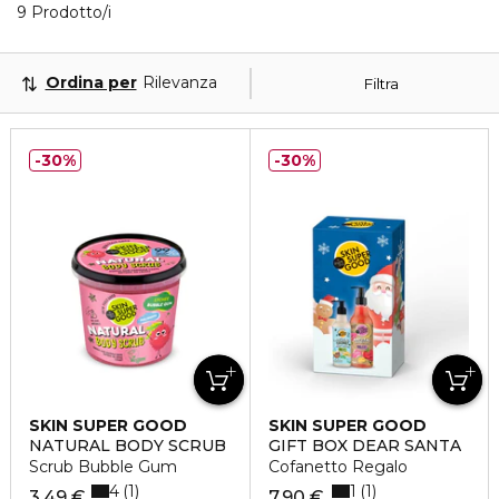
9 Prodotti visualizzati
9 Prodotto/i
Ordina per
Rilevanza
Filtra
30%
30%
SKIN SUPER GOOD
SKIN SUPER GOOD
NATURAL BODY SCRUB
GIFT BOX DEAR SANTA
Scrub Bubble Gum
Cofanetto Regalo
4
1
1
1
3,49 €
7,90 €