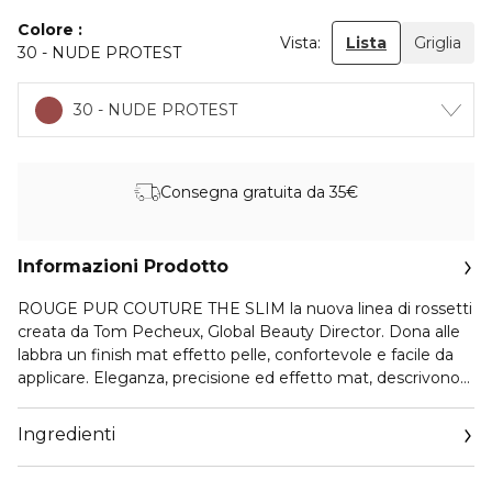
Colore
Vista:
Lista
Griglia
30 - NUDE PROTEST
30 - NUDE PROTEST
Consegna gratuita da 35€
Informazioni Prodotto
ROUGE PUR COUTURE THE SLIM la nuova linea di rossetti
creata da Tom Pecheux, Global Beauty Director. Dona alle
labbra un finish mat effetto pelle, confortevole e facile da
applicare. Eleganza, precisione ed effetto mat, descrivono
le caratteristiche del nuovo rossetto Yves Saint Laurent.
ROUGE PUR COUTURE THE SLIM è il rossetto per le
Ingredienti
donne che osano, per le donne che vanno oltre il limite.
Ispirato al colore intenso e alla morbidezza del cuoio,