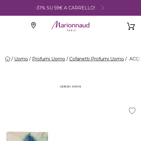
-31% SU 59€ A CARRELLO!
Uomo
Profumi Uomo
Cofanetti Profumi Uomo
ACQUA