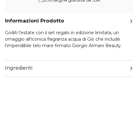
Informazioni Prodotto
Goditi l'estate con il set regalo in edizione limitata, un
omaggio all'iconica fragranza acqua di Giò che include
l'imperidibile telo mare firmato Giorgio Armani Beauty.
Il set contiene:
- ACQUA DI GIÒ EAU DE TOILETTE 100ml
Ingredienti
- TELO MARE ARMANI
Acqua di Giò Eau de Toilette racchiude l'essenza più pura
del Mediterraneo. La fragranza si svela con note marine e
sentori di bergamotto, dando vita a quella freschezza
leggendaria che l'ha resa un'icona. Nel cuore, un accordo di
gelsomino, legno di cedro e rosmarino evoca i profumi
intensi della macchia mediterranea, mentre le note di
fondo di muschi bianchi e patchouli donano alla fragranza
una scia profonda e persistente.