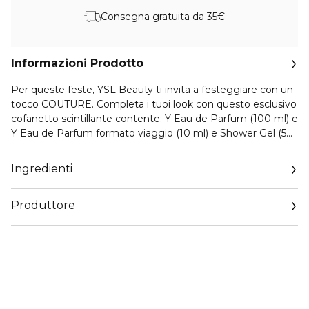
Consegna gratuita da 35€
Informazioni Prodotto
Per queste feste, YSL Beauty ti invita a festeggiare con un
tocco COUTURE. Completa i tuoi look con questo esclusivo
cofanetto scintillante contente: Y Eau de Parfum (100 ml) e
Y Eau de Parfum formato viaggio (10 ml) e Shower Gel (50
ml). Lascia che la tua bellezza risplenda.
Ingredienti
Produttore
Email
ServizioConsumatoriYSL.corpit@loreal.com