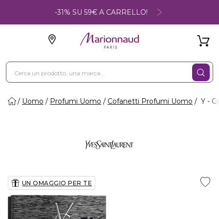
-31% SU 59€ A CARRELLO!
Uomo
Profumi Uomo
Cofanetti Profumi Uomo
Y - C
UN OMAGGIO PER TE