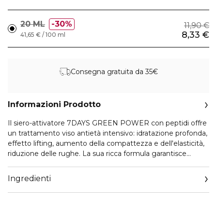
20 ML
30%
11,90 €
8,33 €
41,65 € / 100 ml
Consegna gratuita da 35€
Informazioni Prodotto
Il siero-attivatore 7DAYS GREEN POWER con peptidi offre
un trattamento viso antietà intensivo: idratazione profonda,
effetto lifting, aumento della compattezza e dell'elasticità,
riduzione delle rughe. La sua ricca formula garantisce
risultati immediati per chi non ha tempo di aspettare!
Contiene olio di Avocado e Peptidi che penetrano in
Ingredienti
profondità stimolando la sintesi del collagene, oltre a
minimizzare e a contrastare l'iperpigmentazione cutanea.
Mentre la Vitamina E nutre, promuove il rinnovamento
cellulare, favorendo l'idratazione e la compattezza della