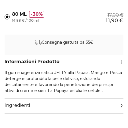
80 ML
30%
17,00 €
11,90 €
14,88 € / 100 ml
Consegna gratuita da 35€
Informazioni Prodotto
Il gommage enzimatico JELLY alla Papaia, Mango e Pesca
deterge in profondità la pelle del viso, esfoliando
delicatamente e favorendo la penetrazione dei principi
attivi di creme e sieri. La Papaya esfolia le cellule
cheratiniche, uniformando visivamente l'incarnato. Il Mango
idrata, schiarisce, rivitalizza la cute, rendendola più luminosa.
Ingredienti
La Pesca tonifica e nutre intensamente. È adatto ad ogni
tipo di pelle, soprattutto quella spenta, atonica e stressata.
Applicare sulla cute dopo la detersione, evitando il contorno
occhi. Massaggiare delicatamente (1-2 minuti) con