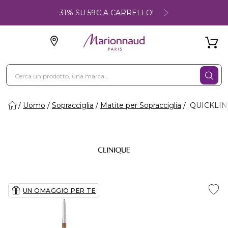
-31% SU 59€ A CARRELLO!
Uomo
Sopracciglia
Matite per Sopracciglia
QUICKLINER
UN OMAGGIO PER TE