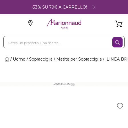
-33% SU 79€ A CARRELLO!
Uomo
Sopracciglia
Matite per Sopracciglia
LINEA BROW