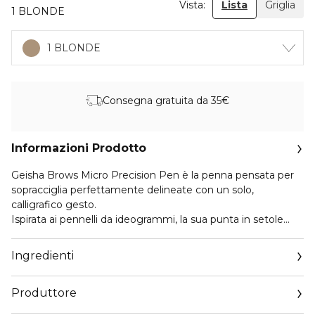
Vista:
Lista
Griglia
1 BLONDE
1 BLONDE
Consegna gratuita da 35€
Informazioni Prodotto
Geisha Brows Micro Precision Pen è la penna pensata per
sopracciglia perfettamente delineate con un solo,
calligrafico gesto.
Ispirata ai pennelli da ideogrammi, la sua punta in setole
fine e flessibile riesce a creare linee da sottili a spesse,
costruendo un effetto tridimensionale e incredibilmente
Ingredienti
naturale.
A seconda della pressione esercitata si può ottenere una
Produttore
delicata definizione o un risultato microblading-like, grazie
anche alla coprenza modulabile del tratto.