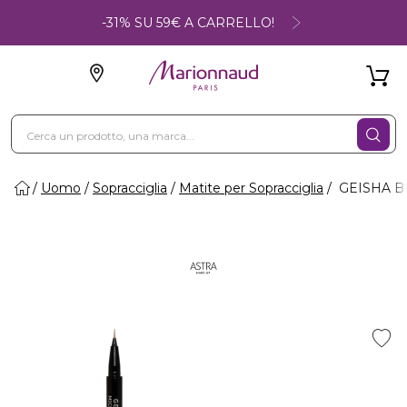
-31% SU 59€ A CARRELLO!
Uomo
Sopracciglia
Matite per Sopracciglia
GEISHA BRO