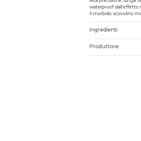
Alta precisione, lunga tenuta. Definisce e riempie le sopraccig
waterproof dall'effetto 
Il morbido scovolino mo
finish naturale.
Ingredienti
Produttore
Email
servizioconsumatoriker