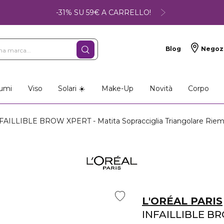
-31% SU 59€ A CARRELLO!
Blog
Negoz
umi
Viso
Solari ☀️
Make-Up
Novità
Corpo
AILLIBLE BROW XPERT - Matita Sopracciglia Triangolare Riem
L'ORÉAL PARIS
INFAILLIBLE B