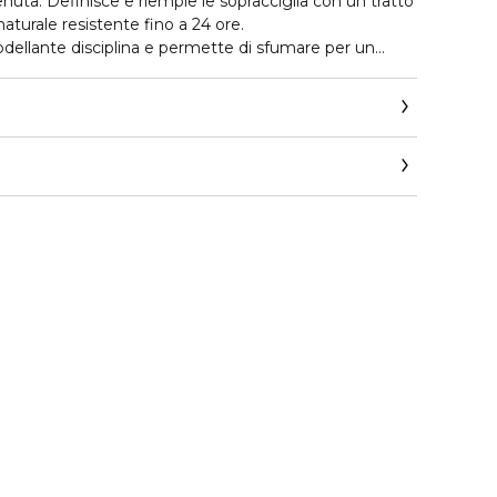
lia con un tratto
naturale resistente fino a 24 ore.
dellante disciplina e permette di sfumare per un
astase.corpit@loreal.com