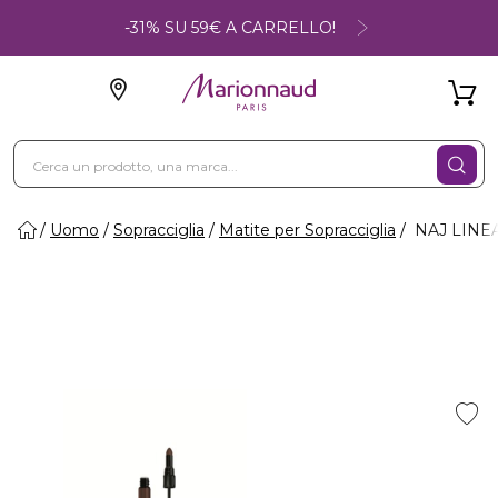
-31% SU 59€ A CARRELLO!
Uomo
Sopracciglia
Matite per Sopracciglia
NAJ LINEA 